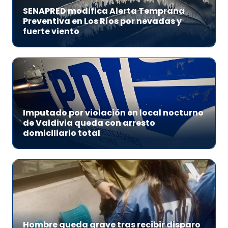
SENAPRED modifica Alerta Temprana
Preventiva en Los Ríos por nevadas y
fuerte viento
Imputado por violación en local nocturno
de Valdivia queda con arresto
domiciliario total
Hombre queda grave tras recibir disparo