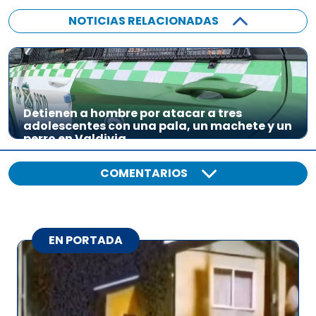
e
NOTICIAS RELACIONADAS
a
u
d
i
o
Detienen a hombre por atacar a tres
adolescentes con una pala, un machete y un
perro en Valdivia
COMENTARIOS
EN PORTADA