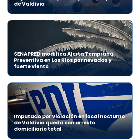
de Valdivia
SENAPRED modifica Alerta Temprana
Preventiva en Los Ríos por nevadas y
fuerte viento
Imputado por violación en local nocturno
de Valdivia queda con arresto
domiciliario total