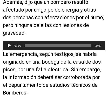
Además, dijo que un bombero resultó
afectado por un golpe de energía y otras
dos personas con afectaciones por el humo,
pero ninguna de ellas con lesiones de
gravedad.
R
00:00
00:00
e
La emergencia, según testigos, se habría
p
r
originado en una bodega de la casa de dos
o
pisos, por una falla eléctrica. Sin embargo,
d
la información deberá ser corroborada por
u
c
el departamento de estudios técnicos de
t
Bomberos.
o
r
d