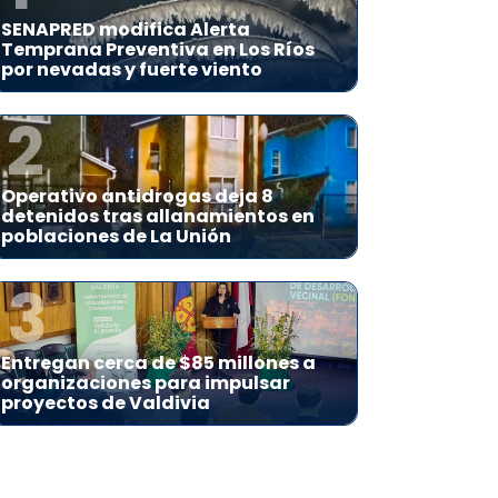
SENAPRED modifica Alerta
Temprana Preventiva en Los Ríos
por nevadas y fuerte viento
2
Operativo antidrogas deja 8
detenidos tras allanamientos en
poblaciones de La Unión
3
Entregan cerca de $85 millones a
organizaciones para impulsar
proyectos de Valdivia