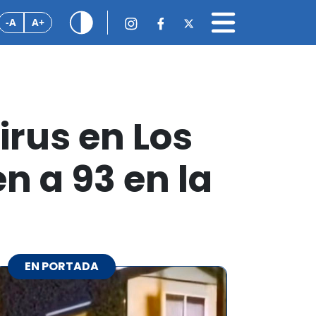
-A
A+
rus en Los
n a 93 en la
EN PORTADA