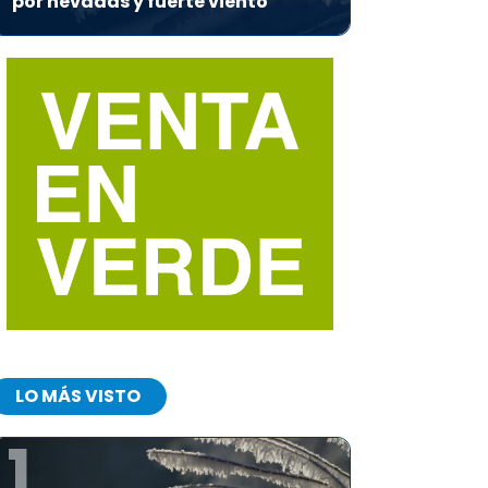
por nevadas y fuerte viento
LO MÁS VISTO
1