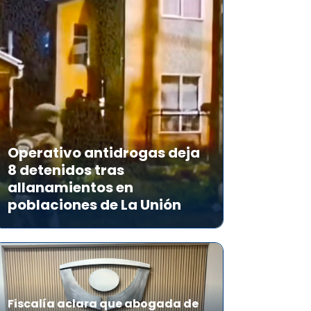
Operativo antidrogas deja
8 detenidos tras
allanamientos en
poblaciones de La Unión
Fiscalía aclara que abogada de