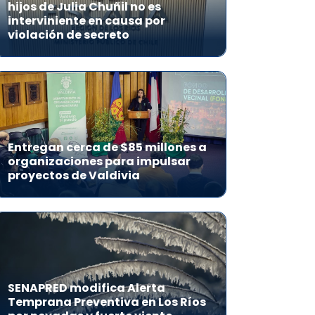
hijos de Julia Chuñil no es
interviniente en causa por
violación de secreto
Entregan cerca de $85 millones a
organizaciones para impulsar
proyectos de Valdivia
SENAPRED modifica Alerta
Temprana Preventiva en Los Ríos