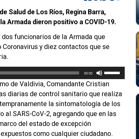
 de Salud de Los Ríos, Regina Barra,
 la Armada dieron positivo a COVID-19.
y dos funcionarios de la Armada que
 Coronavirus y diez contactos que se
ia.
U
00:00
t
imo de Valdivia, Comandante Cristian
i
l
as diarias de control sanitario que realiza
i
r tempranamente la sintomatología de los
z
ivo al SARS-CoV-2, agregando que en las
a
l
 marco del estado de excepción
a
n expuestos como cualquier ciudadano.
s