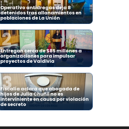
Operativo antidrogas deja 8
detenidos tras allanamientos en
poblaciones de La Unión
2
Entregan cerca de $85 millones a
organizaciones para impulsar
proyectos de Valdivia
3
Fiscalía aclara que abogada de
hijos de Julia Chuñil no es
interviniente en causa por violación
de secreto