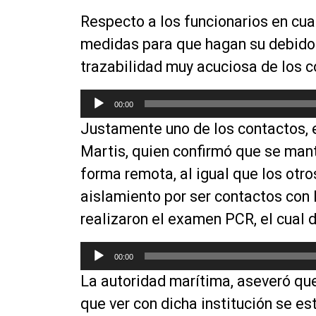
r
Respecto a los funcionarios en cua
d
medidas para que hagan su debido 
e
a
trazabilidad muy acuciosa de los c
u
d
R
00:00
i
e
Justamente uno de los contactos, e
o
p
r
Martis, quien confirmó que se mant
o
forma remota, al igual que los otr
d
aislamiento por ser contactos con 
u
c
realizaron el examen PCR, el cual d
t
o
R
00:00
r
e
La autoridad marítima, aseveró que
d
p
e
r
que ver con dicha institución se es