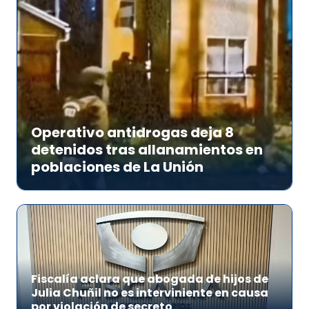
Operativo antidrogas deja 8
detenidos tras allanamientos en
poblaciones de La Unión
Fiscalía aclara que abogada de hijos de
Julia Chuñil no es interviniente en causa
por violación de secreto