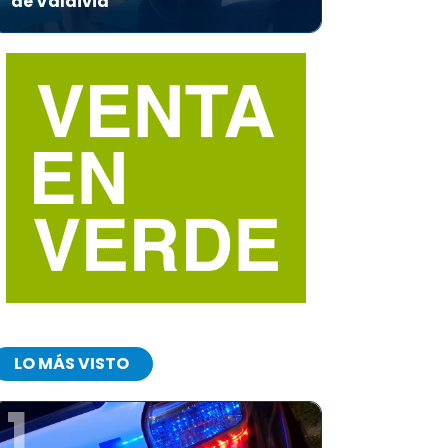
de Valdivia
LO MÁS VISTO
1