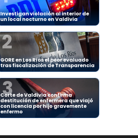
Investigan violación al interior de
un local nocturno en Valdivia
2
GORE en Los Ríos el peor evaluado
tras fiscalización de Transparencia
3
Corte de Valdivia confirma
destitución de enfermera que viajó
con licencia por hijo gravemente
enfermo