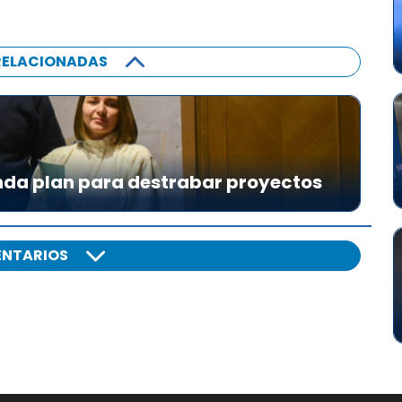
RELACIONADAS
da plan para destrabar proyectos
NTARIOS