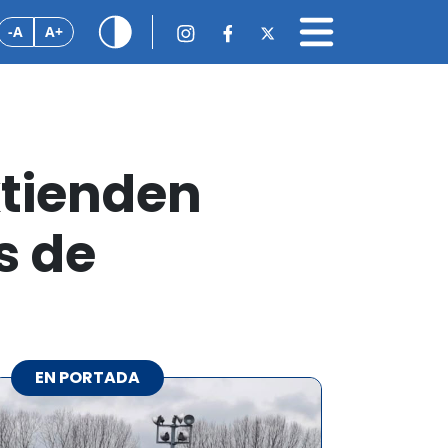
-A
A+
xtienden
s de
EN PORTADA