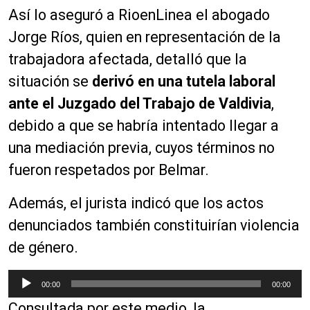
Así lo aseguró a RioenLinea el abogado
Jorge Ríos, quien en representación de la
trabajadora afectada, detalló que la
situación se
derivó en una tutela laboral
ante el Juzgado del Trabajo de Valdivia
,
debido a que se habría intentado llegar a
una mediación previa, cuyos términos no
fueron respetados por Belmar.
Además, el jurista indicó que los actos
denunciados también constituirían violencia
de género.
R
00:00
00:00
e
Consultada por este medio, la