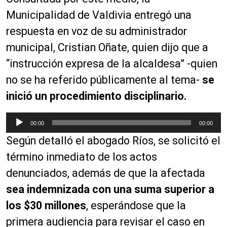
p
r
Municipalidad de Valdivia entregó una
o
respuesta en voz de su administrador
d
municipal, Cristian Oñate, quien dijo que a
u
c
“instrucción expresa de la alcaldesa” -quien
t
no se ha referido públicamente al tema-
se
o
inició un procedimiento disciplinario.
r
d
R
e
00:00
00:00
e
a
Según detalló el abogado Ríos, se solicitó el
p
u
r
término inmediato de los actos
d
o
i
denunciados, además de que la afectada
d
o
sea indemnizada con una suma superior a
u
c
los $30 millones
, esperándose que la
t
primera audiencia para revisar el caso en