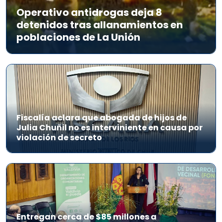
Operativo antidrogas deja 8
detenidos tras allanamientos en
poblaciones de La Unión
Fiscalía aclara que abogada de hijos de
Julia Chuñil no es interviniente en causa por
violación de secreto
Entregan cerca de $85 millones a