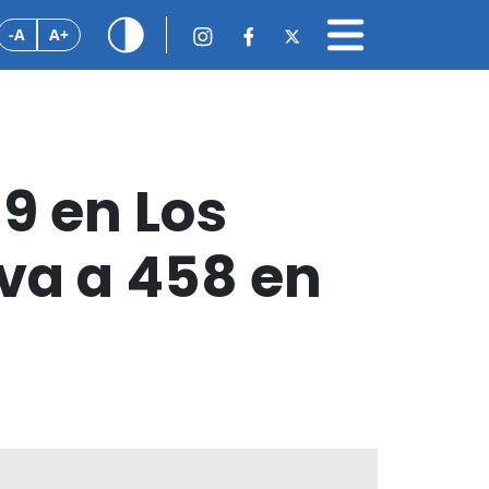
-A
A+
9 en Los
eva a 458 en