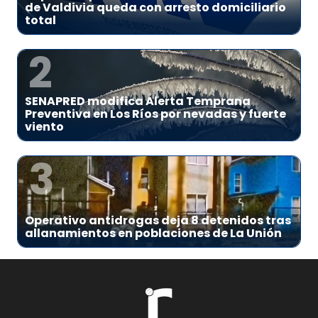
de Valdivia queda con arresto domiciliario
total
2
SENAPRED modifica Alerta Temprana
Preventiva en Los Ríos por nevadas y fuerte
viento
3
Operativo antidrogas deja 8 detenidos tras
allanamientos en poblaciones de La Unión