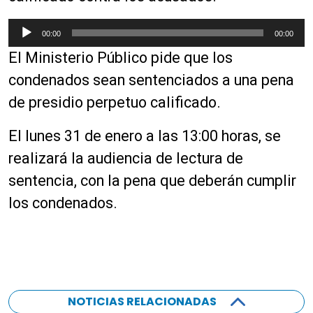
R
00:00
00:00
e
El Ministerio Público pide que los
p
r
condenados sean sentenciados a una pena
o
de presidio perpetuo calificado.
d
u
El lunes 31 de enero a las 13:00 horas, se
c
realizará la audiencia de lectura de
t
o
sentencia, con la pena que deberán cumplir
r
los condenados.
d
e
a
u
d
i
NOTICIAS RELACIONADAS
o