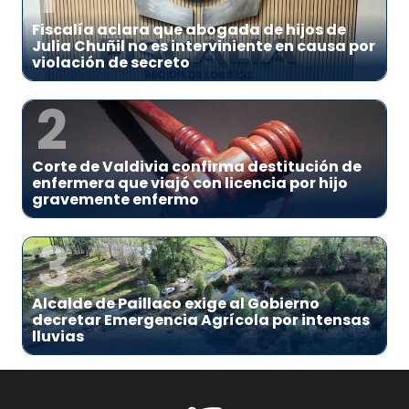
Fiscalía aclara que abogada de hijos de
Julia Chuñil no es interviniente en causa por
violación de secreto
2
Corte de Valdivia confirma destitución de
enfermera que viajó con licencia por hijo
gravemente enfermo
3
Alcalde de Paillaco exige al Gobierno
decretar Emergencia Agrícola por intensas
lluvias