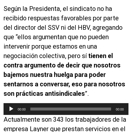
r
Según la Presidenta, el sindicato no ha
d
recibido respuestas favorables por parte
e
a
del director del SSV ni del HBV, agregando
u
que “ellos argumentan que no pueden
d
intervenir porque estamos en una
i
o
negociación colectiva, pero sí
tienen el
contra argumento de decir que nosotros
bajemos nuestra huelga para poder
sentarnos a conversar, eso para nosotros
son prácticas antisindicales
”.
R
00:00
00:00
e
Actualmente son 343 los trabajadores de la
p
r
empresa Layner que prestan servicios en el