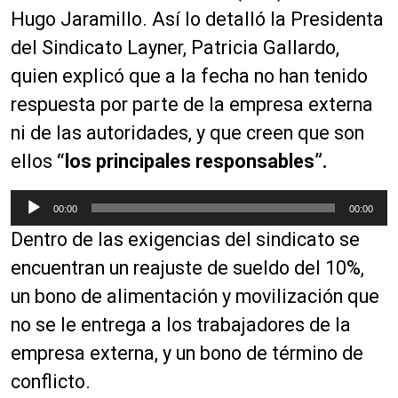
Hugo Jaramillo. Así lo detalló la Presidenta
del Sindicato Layner, Patricia Gallardo,
quien explicó que a la fecha no han tenido
respuesta por parte de la empresa externa
ni de las autoridades, y que creen que son
ellos
“los principales responsables”.
R
00:00
00:00
e
Dentro de las exigencias del sindicato se
p
r
encuentran un reajuste de sueldo del 10%,
o
un bono de alimentación y movilización que
d
no se le entrega a los trabajadores de la
u
c
empresa externa, y un bono de término de
t
conflicto.
o