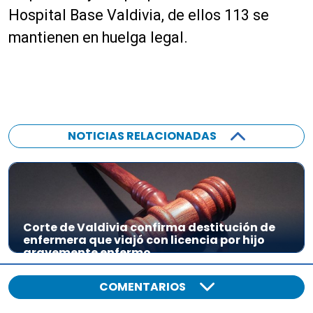
o
Hospital Base Valdivia, de ellos 113 se
d
mantienen en huelga legal.
u
c
t
o
r
d
NOTICIAS RELACIONADAS
e
a
u
d
i
o
Corte de Valdivia confirma destitución de
enfermera que viajó con licencia por hijo
gravemente enfermo
COMENTARIOS