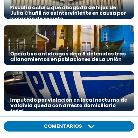
Fiscalía aclara que abogada de hijos de
Julia Chuñil no es interviniente en causa por
violación de secreto
Operativo antidrogas deja 8 detenidos tras
allanamientos en poblaciones de La Unión
Imputado por violación en local nocturno de
Valdivia queda con arresto domiciliario
total
COMENTARIOS