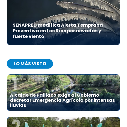
SENAPRED modifica Alerta Temprana
Preventiva en Los Ríos por nevadas y
fuerte viento
LO MÁS VISTO
1
Alcalde de Paillaco exige al Gobierno
decretar Emergencia Agrícola por intensas
lluvias
2