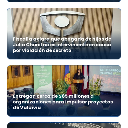
Fiscalía aclara que abogada de hijos de
Julia Chuñil no es interviniente en causa
por violación de secreto
Entregan cerca de $85 millones a
organizaciones para impulsar proyectos
de Valdivia