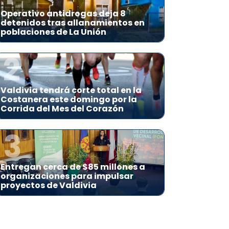
Operativo antidrogas deja 8
detenidos tras allanamientos en
poblaciones de La Unión
2
Valdivia tendrá corte total en la
Costanera este domingo por la
Corrida del Mes del Corazón
3
Entregan cerca de $85 millones a
organizaciones para impulsar
proyectos de Valdivia