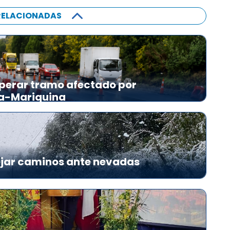
RELACIONADAS
perar tramo afectado por
ia-Mariquina
ejar caminos ante nevadas