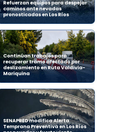
Refuerzan equipos para despejar
caminos ante nevadas
pronosticadas en Los Ríos
Continúan trabajos para
recuperar tramo afectado por
deslizamiento en Ruta Valdivia-
Mariquina
SENAPRED modifica Alerta
Temprana Preventiva en Los Ríos