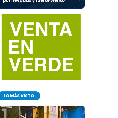
por nevadas y fuerte viento
LO MÁS VISTO
1