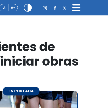
-A
A+
ientes de
iniciar obras
EN PORTADA