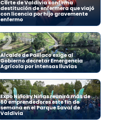
Corte de Valdivia confirma
destitución de enfermera que viajó
con licencia por hijo gravemente
enfermo
2
Alcalde de Paillaco exige al
Gobierno decretar Emergencia
Agrícola por intensas lluvias
3
Expo Niños y Niñas reunirá más de
60 emprendedores este fin de
semana en el Parque Saval de
Valdivia