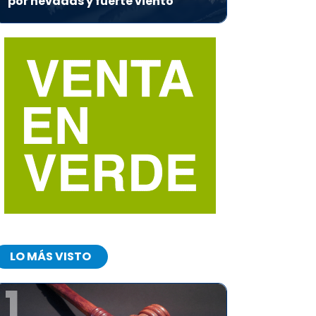
por nevadas y fuerte viento
LO MÁS VISTO
1