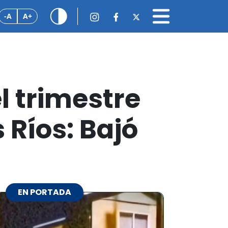
-A
A+
l trimestre
Ríos: Bajó
EN PORTADA