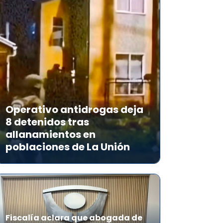
Operativo antidrogas deja
8 detenidos tras
allanamientos en
poblaciones de La Unión
Fiscalía aclara que abogada de