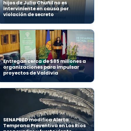
hijos de Julia Chuñil no es
interviniente en causa por
violación de secreto
Entregan cerca de $85 millones a
organizaciones para impulsar
proyectos de Valdivia
SENAPRED modifica Alerta
Temprana Preventiva en Los Ríos