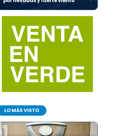
por nevadas y fuerte viento
LO MÁS VISTO
1