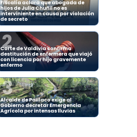
Fiscalía aclara que abogada de
hijos de Julia Chuñil no es
interviniente en causa por violación
de secreto
2
Corte de Valdivia confirma
destitución de enfermera que viajó
con licencia por hijo gravemente
enfermo
3
Alcalde de Paillaco exige al
Gobierno decretar Emergencia
Agrícola por intensas lluvias