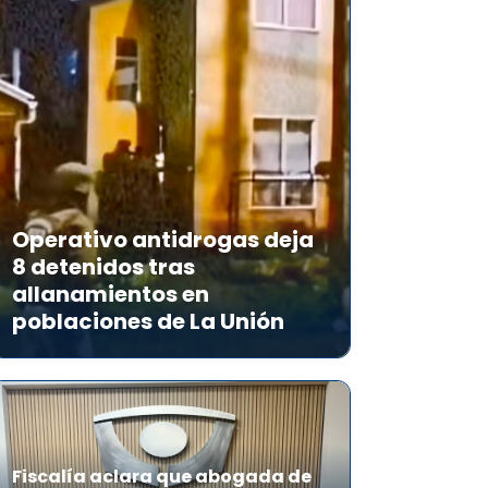
Operativo antidrogas deja
8 detenidos tras
allanamientos en
poblaciones de La Unión
Fiscalía aclara que abogada de