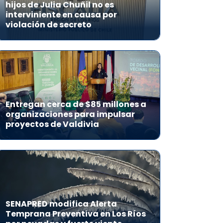
hijos de Julia Chuñil no es
interviniente en causa por
violación de secreto
Entregan cerca de $85 millones a
organizaciones para impulsar
proyectos de Valdivia
SENAPRED modifica Alerta
Temprana Preventiva en Los Ríos