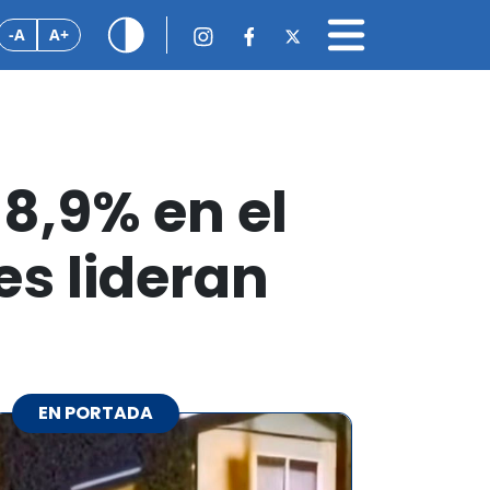
-A
A+
8,9% en el
es lideran
EN PORTADA