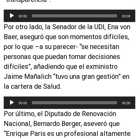
e
a
R
00:00
00:00
u
e
Por otro lado, la Senador de la UDI, Ena von
d
p
i
r
Baer, aseguró que son momentos difíciles,
o
o
por lo que –a su parecer- “se necesitan
d
personas que puedan tomar decisiones
u
c
difíciles”, añadiendo que el exministro
t
Jaime Mañalich “tuvo una gran gestión” en
o
la cartera de Salud.
r
d
R
e
00:00
00:00
e
a
Por último, el Diputado de Renovación
p
u
r
Nacional, Bernardo Berger, aseveró que
d
o
i
“Enrique Paris es un profesional altamente
d