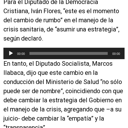
Para el Diputado de la Democracia
p
r
Cristiana, Iván Flores, “este es el momento
o
del cambio de rumbo” en el manejo de la
d
crisis sanitaria, de “asumir una estrategia”,
u
c
según declaró.
t
o
R
00:00
00:00
r
e
En tanto, el Diputado Socialista, Marcos
d
p
e
r
Ilabaca, dijo que este cambio en la
a
o
conducción del Ministerio de Salud “no sólo
u
d
puede ser de nombre”, coincidiendo con que
d
u
i
c
debe cambiar la estrategia del Gobierno en
o
t
el manejo de la crisis, agregando que –a su
o
juicio- debe cambiar la “empatía” y la
r
d
“transparencia”.