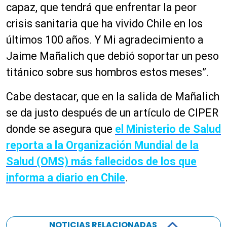
o
capaz, que tendrá que enfrentar la peor
u
c
crisis sanitaria que ha vivido Chile en los
t
últimos 100 años. Y Mi agradecimiento a
o
Jaime Mañalich que debió soportar un peso
r
d
titánico sobre sus hombros estos meses”.
e
a
Cabe destacar, que en la salida de Mañalich
u
se da justo después de un artículo de CIPER
d
donde se asegura que
el Ministerio de Salud
i
o
reporta a la Organización Mundial de la
Salud (OMS) más fallecidos de los que
informa a diario en Chile
.
NOTICIAS RELACIONADAS