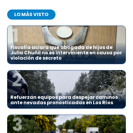
LO MÁS VISTO
1
Fiscalía aclara que abogada de hijos de
Julia Chuñil no es interviniente en causa por
violación de secreto
2
Refuerzan equipos para despejar caminos
ante nevadas pronosticadas en Los Ríos
3