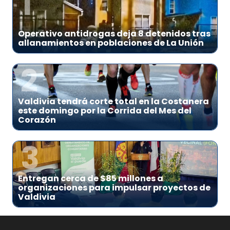
1
Operativo antidrogas deja 8 detenidos tras
allanamientos en poblaciones de La Unión
2
Valdivia tendrá corte total en la Costanera
este domingo por la Corrida del Mes del
Corazón
3
Entregan cerca de $85 millones a
organizaciones para impulsar proyectos de
Valdivia