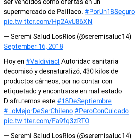
ser vendidos como ofertas en un
supermercado de Paillaco.
#PorUn18Seguro
pic.twitter.com/Hp2AvU86XN
— Seremi Salud LosRíos (@seremisalud14)
September 16, 2018
Hoy en
#Valdiviacl
Autoridad sanitaria
decomisó y desnaturalizó, 430 kilos de
productos cárneos, por no contar con
etiquetado y encontrarse en mal estado
Disfrutemos este
#18DeSeptiembre
#LoMejorDeSerChileno
#PeroConCuidado
pic.twitter.com/Fa9fq3zRTO
— Seremi Salud LosRíos (@seremisalud14)