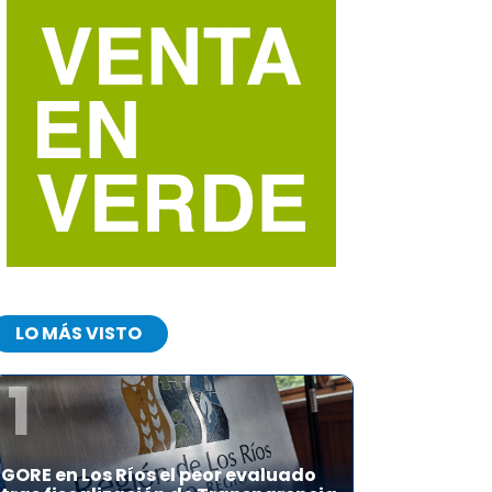
LO MÁS VISTO
1
GORE en Los Ríos el peor evaluado