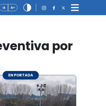
-A
A+
eventiva por
EN PORTADA