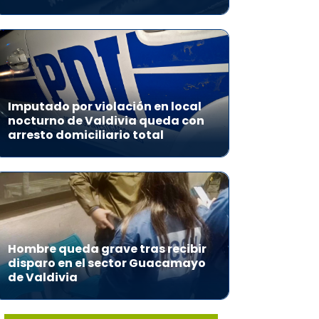
Imputado por violación en local
nocturno de Valdivia queda con
arresto domiciliario total
Hombre queda grave tras recibir
disparo en el sector Guacamayo
de Valdivia