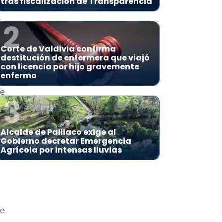
tras fiscalización de Transparencia
2
Corte de Valdivia confirma
destitución de enfermera que viajó
con licencia por hijo gravemente
enfermo
3
Alcalde de Paillaco exige al
Gobierno decretar Emergencia
Agrícola por intensas lluvias