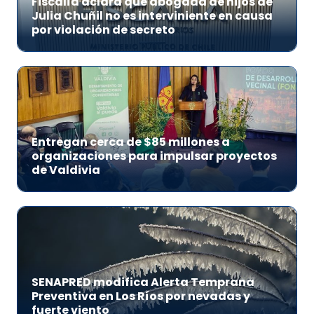
Fiscalía aclara que abogada de hijos de
Julia Chuñil no es interviniente en causa
por violación de secreto
Entregan cerca de $85 millones a
organizaciones para impulsar proyectos
de Valdivia
SENAPRED modifica Alerta Temprana
Preventiva en Los Ríos por nevadas y
fuerte viento