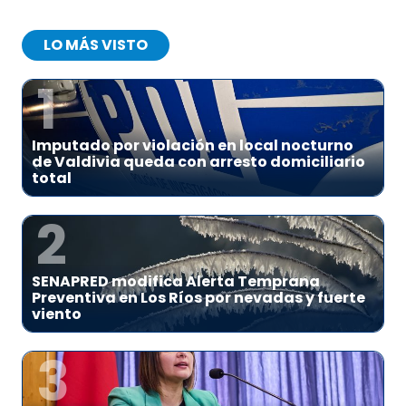
LO MÁS VISTO
1
Imputado por violación en local nocturno
de Valdivia queda con arresto domiciliario
total
2
SENAPRED modifica Alerta Temprana
Preventiva en Los Ríos por nevadas y fuerte
viento
3