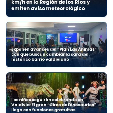
km/h en la Región de los Ríos y
emiten aviso meteorológico
Exponen avances del “Plan Las Ánimas”
con que buscan cambiar la cara del
histórico barrio valdiviano
Los niños seguirán celebrando en
Valdivia: El gran “Circo de Dinosaurios”
llega con funciones gratuitas