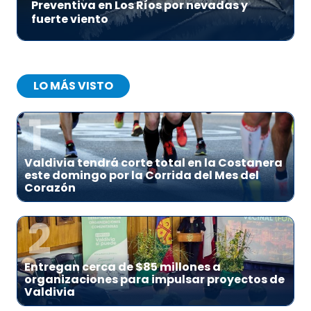
Preventiva en Los Ríos por nevadas y
fuerte viento
LO MÁS VISTO
1
Valdivia tendrá corte total en la Costanera
este domingo por la Corrida del Mes del
Corazón
2
Entregan cerca de $85 millones a
organizaciones para impulsar proyectos de
Valdivia