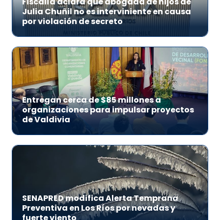
Fiscalía aclara que abogada de hijos de
Julia Chuñil no es interviniente en causa
por violación de secreto
Entregan cerca de $85 millones a
organizaciones para impulsar proyectos
de Valdivia
SENAPRED modifica Alerta Temprana
Preventiva en Los Ríos por nevadas y
fuerte viento