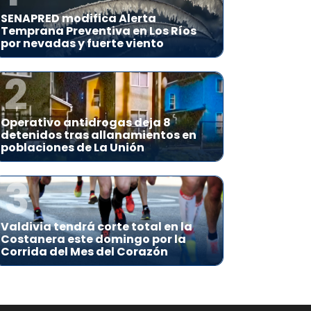
SENAPRED modifica Alerta
Temprana Preventiva en Los Ríos
por nevadas y fuerte viento
2
Operativo antidrogas deja 8
detenidos tras allanamientos en
poblaciones de La Unión
3
Valdivia tendrá corte total en la
Costanera este domingo por la
Corrida del Mes del Corazón