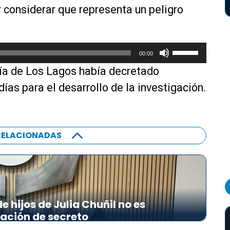
or considerar que representa un peligro
U
00:00
t
tía de Los Lagos había decretado
i
l
días para el desarrollo de la investigación.
i
z
a
RELACIONADAS
l
a
s
t
e
c
 hijos de Julia Chuñil no es
l
lación de secreto
a