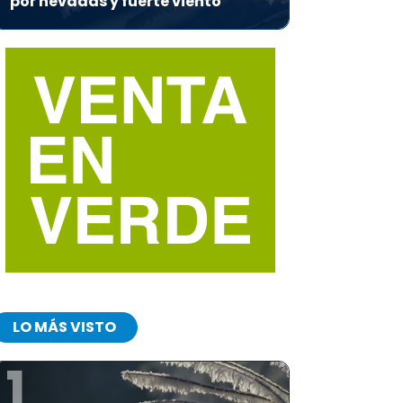
por nevadas y fuerte viento
LO MÁS VISTO
1