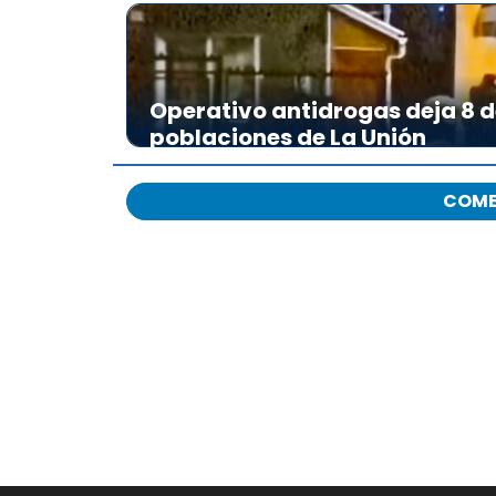
d
i
o
Operativo antidrogas deja 8 d
poblaciones de La Unión
COME