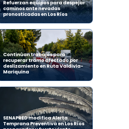
Refuerzan equipos para despejar
caminos ante nevadas
pronosticadas en Los Ríos
Continúan trabajos para
recuperar tramo afectado por
deslizamiento en Ruta Valdivia-
Mariquina
SENAPRED modifica Alerta
Temprana Preventiva en Los Ríos