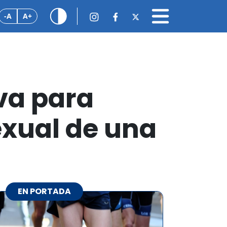
-A
A+
iva para
xual de una
EN PORTADA