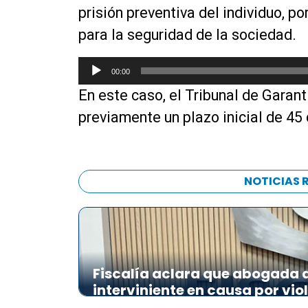
prisión preventiva del individuo, p
para la seguridad de la sociedad.
R
00:00
e
En este caso, el Tribunal de Garan
p
r
previamente un plazo inicial de 45 
o
d
u
c
NOTICIAS 
t
o
r
d
e
Fiscalía aclara que abogada de
a
interviniente en causa por vio
u