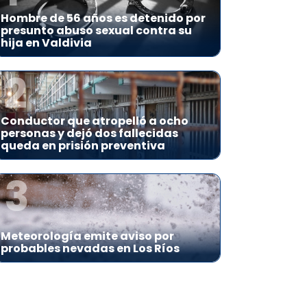
Hombre de 56 años es detenido por
presunto abuso sexual contra su
hija en Valdivia
2
Conductor que atropelló a ocho
personas y dejó dos fallecidas
queda en prisión preventiva
3
Meteorología emite aviso por
probables nevadas en Los Ríos