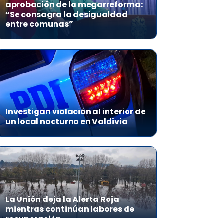
aprobación de la megarreforma:
“Se consagra la desigualdad
entre comunas”
Investigan violación al interior de
un local nocturno en Valdivia
La Unión deja la Alerta Roja
mientras continúan labores de