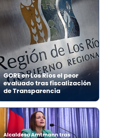
GORE en Los Ríos el peor
evaluado tras fiscalización
de Transparencia
Alcaldesa Amtmann tras