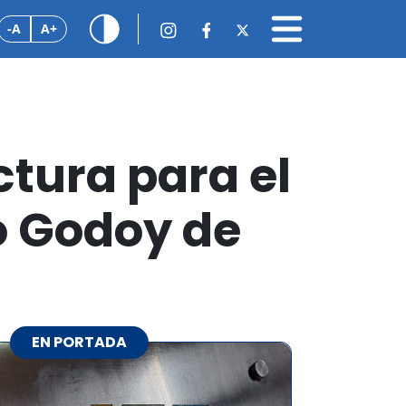
-A
A+
tura para el
o Godoy de
EN PORTADA