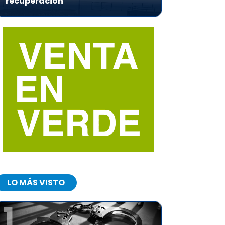
recuperación
LO MÁS VISTO
1