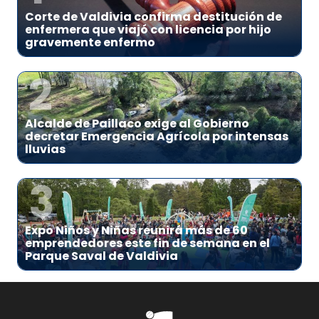
Corte de Valdivia confirma destitución de
enfermera que viajó con licencia por hijo
gravemente enfermo
2
Alcalde de Paillaco exige al Gobierno
decretar Emergencia Agrícola por intensas
lluvias
3
Expo Niños y Niñas reunirá más de 60
emprendedores este fin de semana en el
Parque Saval de Valdivia