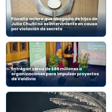
Fiscalía aclara que abogada de hijos de
Julia Chuñil no es interviniente en causa
por violación de secreto
Entregan cerca de $85 millones a
organizaciones para impulsar proyectos
de Valdivia