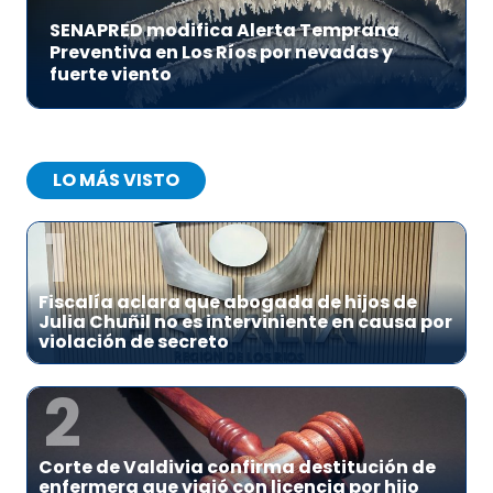
SENAPRED modifica Alerta Temprana
Preventiva en Los Ríos por nevadas y
fuerte viento
LO MÁS VISTO
1
Fiscalía aclara que abogada de hijos de
Julia Chuñil no es interviniente en causa por
violación de secreto
2
Corte de Valdivia confirma destitución de
enfermera que viajó con licencia por hijo