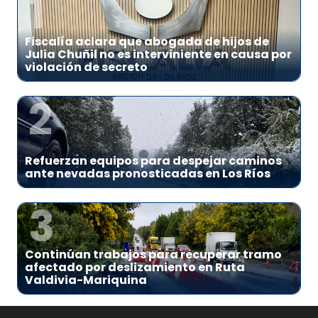
1
Fiscalía aclara que abogada de hijos de
Julia Chuñil no es interviniente en causa por
violación de secreto
2
Refuerzan equipos para despejar caminos
ante nevadas pronosticadas en Los Ríos
3
Continúan trabajos para recuperar tramo
afectado por deslizamiento en Ruta
Valdivia-Mariquina