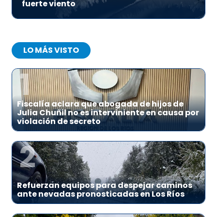
fuerte viento
LO MÁS VISTO
1
Fiscalía aclara que abogada de hijos de
Julia Chuñil no es interviniente en causa por
violación de secreto
2
Refuerzan equipos para despejar caminos
ante nevadas pronosticadas en Los Ríos