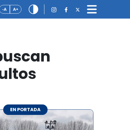
-A
A+
 buscan
ultos
EN PORTADA