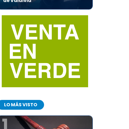
de Valdivia
LO MÁS VISTO
1