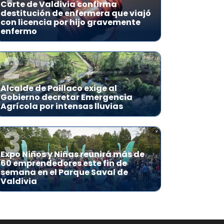
Corte de Valdivia confirma
destitución de enfermera que viajó
con licencia por hijo gravemente
enfermo
2
Alcalde de Paillaco exige al
Gobierno decretar Emergencia
Agrícola por intensas lluvias
3
Expo Niños y Niñas reunirá más de
60 emprendedores este fin de
semana en el Parque Saval de
Valdivia