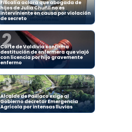
Fiscalía aclara que abogada de
hijos de Julia Chuñil no es
interviniente en causa por violación
de secreto
2
Corte de Valdivia confirma
destitución de enfermera que viajó
con licencia por hijo gravemente
enfermo
3
Alcalde de Paillaco exige al
Gobierno decretar Emergencia
Agrícola por intensas lluvias