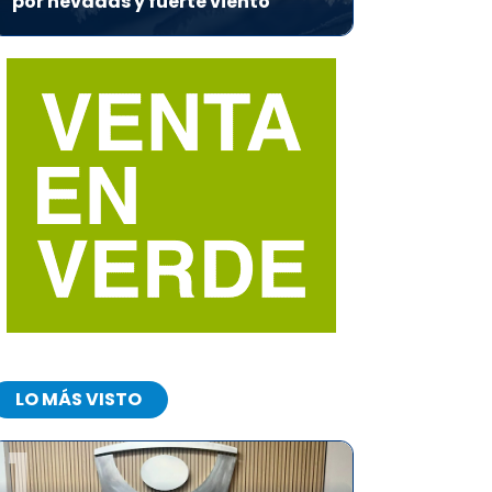
por nevadas y fuerte viento
LO MÁS VISTO
1