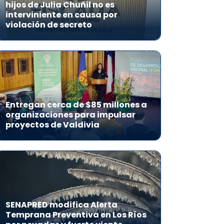
hijos de Julia Chuñil no es
interviniente en causa por
violación de secreto
Entregan cerca de $85 millones a
organizaciones para impulsar
proyectos de Valdivia
SENAPRED modifica Alerta
Temprana Preventiva en Los Ríos