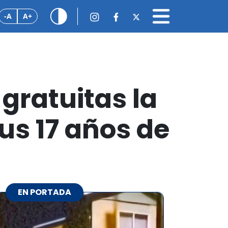
-A
A+
gratuitas la
us 17 años de
EN PORTADA