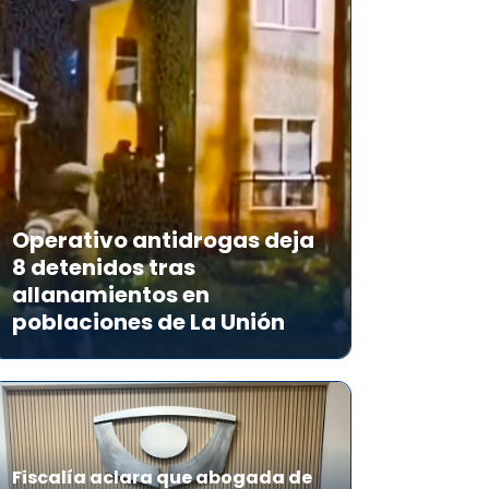
Operativo antidrogas deja
8 detenidos tras
allanamientos en
poblaciones de La Unión
Fiscalía aclara que abogada de