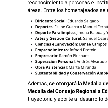
reconocimiento a personas e insti
áreas. Entre los homenajeados se 
Dirigente Social
: Eduardo Salgado
Deportes
: Felipe Guerra y Manuel Fern
Deporte Paralímpico
: Jimena Balboa y 
Artes y Gestión Cultural
: Samuel Ocar
Ciencias e Innovación
: Danae Campos
Emprendimiento
: Infood Protein
Empresario
: Ramón Eluchans
Superación Personal
: Andrés Alvarado
Obra Asistencial
: Marta Miranda
Sustentabilidad y Conservación Ambi
Además,
se otorgará la Medalla de
Medalla del Consejo Regional a E
trayectoria y aporte al desarrollo de