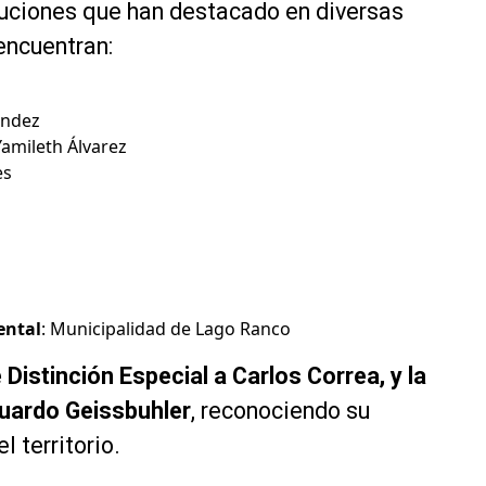
tuciones que han destaca
do en diversas
encuentran:
ández
Yamileth Álvarez
es
ental
: Municipalidad de Lago Ranco
 Distinción Especial a Carlos Correa, y la
duardo Geissbuhler
, reconociendo su
l territorio.