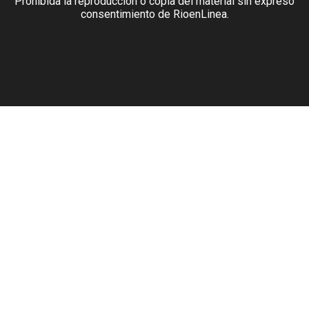
Prohibida la reproducción o copia del material sin expreso
consentimiento de RioenLinea.