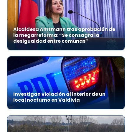
Alcaldesa Amtmann tras aprobación de
la megarreforma: “Se consagra la
desigualdad entre comunas”
Investigan violación al interior de un
local nocturno en Valdivia