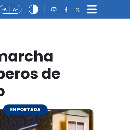
-A
A+
 marcha
beros de
o
EN PORTADA