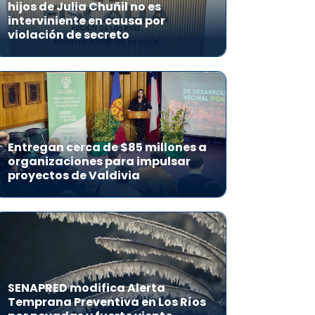
hijos de Julia Chuñil no es
interviniente en causa por
violación de secreto
Entregan cerca de $85 millones a
organizaciones para impulsar
proyectos de Valdivia
SENAPRED modifica Alerta
Temprana Preventiva en Los Ríos