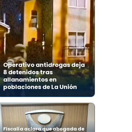
Operativo antidrogas deja
8 detenidos tras
allanamientos en
poblaciones de La Unión
Fiscalía aclara que abogada de