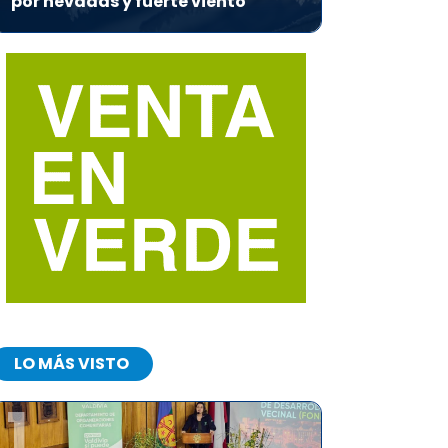
por nevadas y fuerte viento
LO MÁS VISTO
1