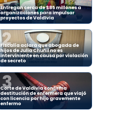
Entregan cerca de $85 millones a
organizaciones para impulsar
proyectos de Valdivia
2
Fiscalía aclara que abogada de
hijos de Julia Chuñil no es
interviniente en causa por violación
de secreto
3
Corte de Valdivia confirma
destitución de enfermera que viajó
con licencia por hijo gravemente
enfermo