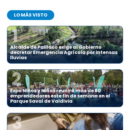
LO MÁS VISTO
1
Alcalde de Paillaco exige al Gobierno
decretar Emergencia Agrícola por intensas
lluvias
2
Expo Niños y Niñas reunirá más de 60
emprendedores este fin de semana en el
Parque Saval de Valdivia
3