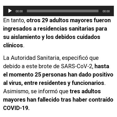
R
00:00
00:00
e
En tanto,
otros 29 adultos mayores fueron
p
r
ingresados a residencias sanitarias para
o
su aislamiento y los debidos cuidados
d
clínicos
.
u
c
La Autoridad Sanitaria, especificó que
t
o
debido a este brote de SARS-CoV-2,
hasta
r
el momento 25 personas han dado positivo
d
al virus, entre residentes y funcionarios
.
e
a
Asimismo, se informó que
tres adultos
u
mayores han fallecido tras haber contraído
d
COVID-19.
i
o