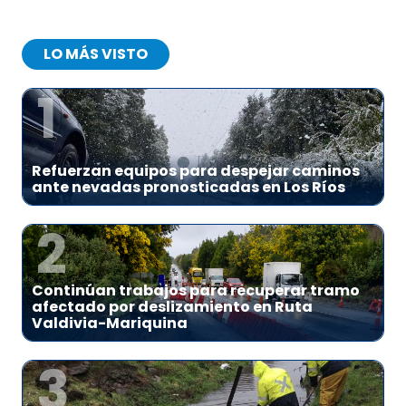
LO MÁS VISTO
1
Refuerzan equipos para despejar caminos
ante nevadas pronosticadas en Los Ríos
2
Continúan trabajos para recuperar tramo
afectado por deslizamiento en Ruta
Valdivia-Mariquina
3