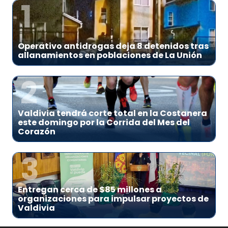
1
Operativo antidrogas deja 8 detenidos tras
allanamientos en poblaciones de La Unión
2
Valdivia tendrá corte total en la Costanera
este domingo por la Corrida del Mes del
Corazón
3
Entregan cerca de $85 millones a
organizaciones para impulsar proyectos de
Valdivia