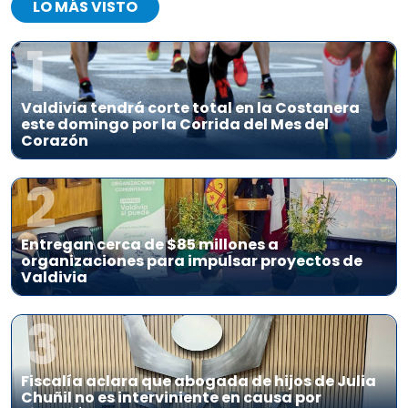
LO MÁS VISTO
1
Valdivia tendrá corte total en la Costanera
este domingo por la Corrida del Mes del
Corazón
2
Entregan cerca de $85 millones a
organizaciones para impulsar proyectos de
Valdivia
3
Fiscalía aclara que abogada de hijos de Julia
Chuñil no es interviniente en causa por