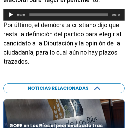
u
d
R
00:00
00:00
i
e
Por último, el demócrata cristiano dijo que
o
p
r
resta la definición del partido para elegir al
o
candidato a la Diputación y la opinión de la
d
ciudadanía, para lo cual aún no hay plazos
u
c
trazados.
t
o
r
d
NOTICIAS RELACIONADAS
e
a
u
d
i
GORE en Los Ríos el peor evaluado tras