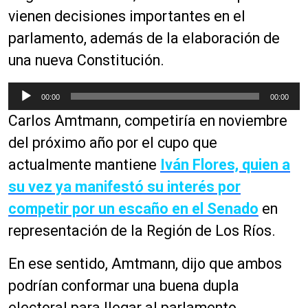
vienen decisiones importantes en el
parlamento, además de la elaboración de
una nueva Constitución.
R
00:00
00:00
e
Carlos Amtmann, competiría en noviembre
p
r
del próximo año por el cupo que
o
actualmente mantiene
Iván Flores, quien a
d
su vez ya manifestó su interés por
u
c
competir por un escaño en el Senado
en
t
representación de la Región de Los Ríos.
o
r
En ese sentido, Amtmann, dijo que ambos
d
podrían conformar una buena dupla
e
a
electoral para llegar al parlamento.