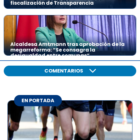
o
fiscalización de Transparencia
Alcaldesa Amtmann tras aprobación de la
megarreforma: “Se consagra la
desigualdad entre comunas”
COMENTARIOS
EN PORTADA