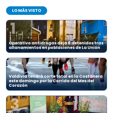
LO MÁS VISTO
1
Operativo antidrogas deja 8 detenidos tras
allanamientos en poblaciones de La Unión
2
Valdivia tendrá corte total en la Costanera
este domingo por la Corrida del Mes del
Corazón
3