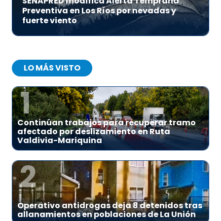
SENAPRED modifica Alerta Temprana
Preventiva en Los Ríos por nevadas y
fuerte viento
LO MÁS VISTO
1
Continúan trabajos para recuperar tramo
afectado por deslizamiento en Ruta
Valdivia-Mariquina
2
Operativo antidrogas deja 8 detenidos tras
allanamientos en poblaciones de La Unión