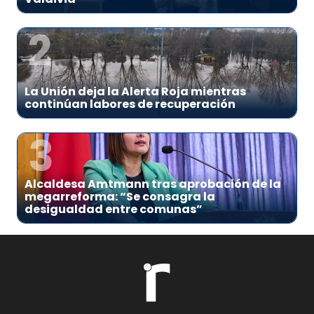
2
La Unión deja la Alerta Roja mientras
continúan labores de recuperación
3
Alcaldesa Amtmann tras aprobación de la
megarreforma: “Se consagra la
desigualdad entre comunas”