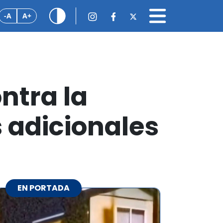
-A
A+
ntra la
 adicionales
EN PORTADA