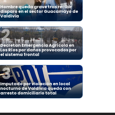
Hombre queda grave tras recibir
disparo en el sector Guacamayo de
Valdivia
2
Decretan Emergencia Agrícola en
Los Ríos por daños provocados por
el sistema frontal
3
Imputado por violación en local
nocturno de Valdivia queda con
arresto domiciliario total