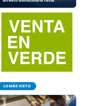
arresto domiciliario total
LO MÁS VISTO
1