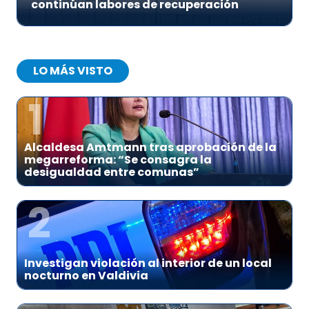
continúan labores de recuperación
LO MÁS VISTO
1
Alcaldesa Amtmann tras aprobación de la
megarreforma: “Se consagra la
desigualdad entre comunas”
2
Investigan violación al interior de un local
nocturno en Valdivia