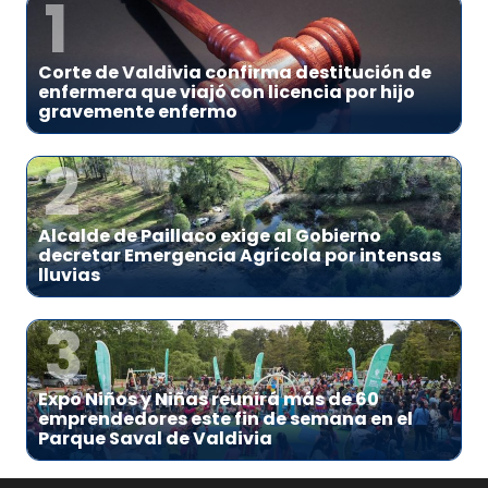
1
Corte de Valdivia confirma destitución de
enfermera que viajó con licencia por hijo
gravemente enfermo
2
Alcalde de Paillaco exige al Gobierno
decretar Emergencia Agrícola por intensas
lluvias
3
Expo Niños y Niñas reunirá más de 60
emprendedores este fin de semana en el
Parque Saval de Valdivia