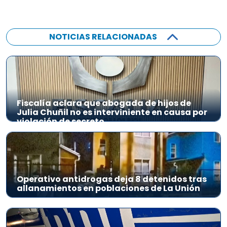
NOTICIAS RELACIONADAS
Fiscalía aclara que abogada de hijos de
Julia Chuñil no es interviniente en causa por
violación de secreto
Operativo antidrogas deja 8 detenidos tras
allanamientos en poblaciones de La Unión