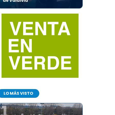
de Valdivia
LO MÁS VISTO
1