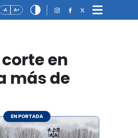
-A
A+
 corte en
 a más de
EN PORTADA