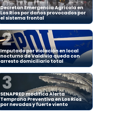
Decretan Emergencia Agrícola en
Los Ríos por daños provocados por
el sistema frontal
2
Imputado por violación en local
nocturno de Valdivia queda con
arresto domiciliario total
3
SENAPRED modifica Alerta
Temprana Preventiva en Los Ríos
por nevadas y fuerte viento