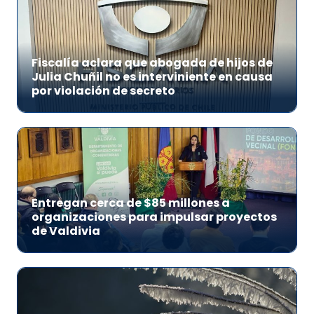
Fiscalía aclara que abogada de hijos de
Julia Chuñil no es interviniente en causa
por violación de secreto
Entregan cerca de $85 millones a
organizaciones para impulsar proyectos
de Valdivia