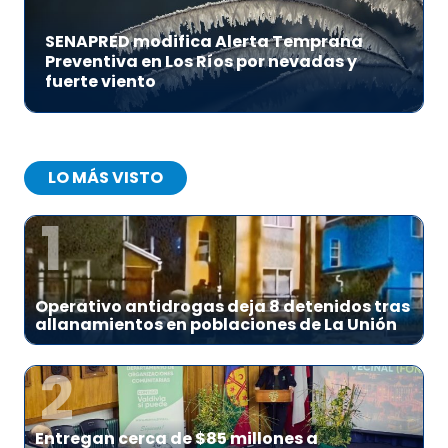
SENAPRED modifica Alerta Temprana
Preventiva en Los Ríos por nevadas y
fuerte viento
LO MÁS VISTO
1
Operativo antidrogas deja 8 detenidos tras
allanamientos en poblaciones de La Unión
2
Entregan cerca de $85 millones a