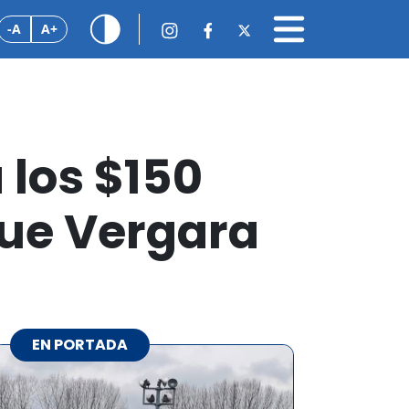
-A
A+
 los $150
que Vergara
EN PORTADA