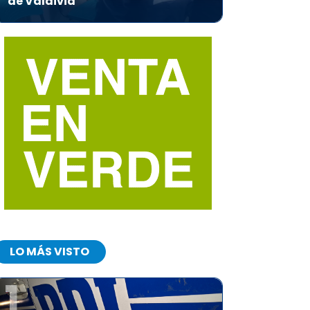
de Valdivia
LO MÁS VISTO
1