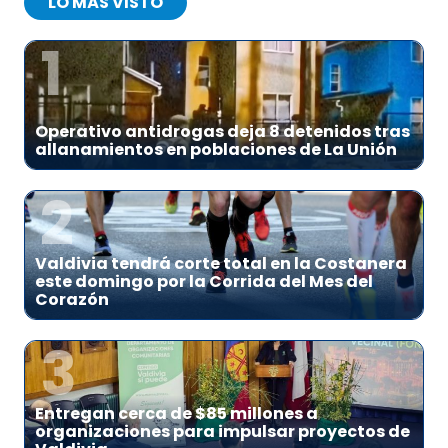
LO MÁS VISTO
1
Operativo antidrogas deja 8 detenidos tras
allanamientos en poblaciones de La Unión
2
Valdivia tendrá corte total en la Costanera
este domingo por la Corrida del Mes del
Corazón
3
Entregan cerca de $85 millones a
organizaciones para impulsar proyectos de